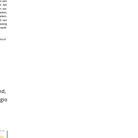
nd,
egio